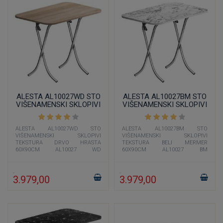
ALESTA AL10027WD STO
ALESTA AL10027BM STO
VIŠENAMENSKI SKLOPIVI
VIŠENAMENSKI SKLOPIVI
TEKSTURA DRVO HRASTA
TEKSTURA BELI MERMER
60X90CM
60X90CM
ALESTA AL10027WD STO
ALESTA AL10027BM STO
VIŠENAMENSKI SKLOPIVI
VIŠENAMENSKI SKLOPIVI
TEKSTURA DRVO HRASTA
TEKSTURA BELI MERMER
60X90CM AL10027 WD
60X90CM AL10027 BM
višenamenski sto dimenzije 60x90
višenamenski sto dimenzije 60x90
cm čija je boja imitacija drveta
cm čija je boja imitacija belog
3.979,00
3.979,00