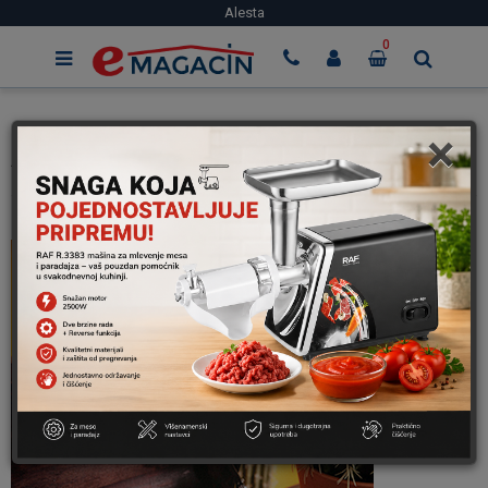
Alesta
0
×
Alesta