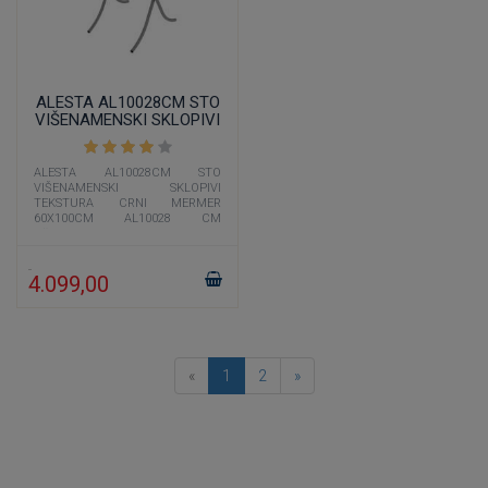
ALESTA AL10028CM STO
VIŠENAMENSKI SKLOPIVI
TEKSTURA CRNI MERMER
60X100CM
ALESTA AL10028CM STO
VIŠENAMENSKI SKLOPIVI
TEKSTURA CRNI MERMER
60X100CM AL10028 CM
višenamenski sto dimenzije
60x100 cm čija je boja imitacija
crnog
4.099,00
«
1
2
»