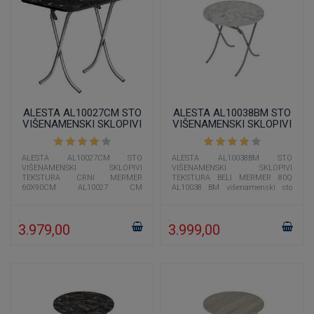
ALESTA AL10027CM STO
ALESTA AL10038BM STO
VIŠENAMENSKI SKLOPIVI
VIŠENAMENSKI SKLOPIVI
TEKSTURA CRNI MERMER
TEKSTURA BELI MERMER
60X90CM
80Q
ALESTA AL10027CM STO
ALESTA AL10038BM STO
VIŠENAMENSKI SKLOPIVI
VIŠENAMENSKI SKLOPIVI
TEKSTURA CRNI MERMER
TEKSTURA BELI MERMER 80Q
60X90CM AL10027 CM
AL10038 BM višenamenski sto
višenamenski sto dimenzije 60x90
prečnika 80 cm čija je boja
cm čija je boja imitacija crnog
imitacija belog mermera
3.979,00
3.999,00