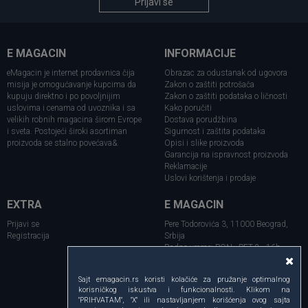
Prijavi se
E MAGACIN
INFORMACIJE
eMagacin je internet prodavnica čija
Obrazac za odustanak od ugovora
misija je omogućavanje kupcima da
Zakon o zaštiti potrošača
kupuju direktno i po povoljnijim
Zakon o zaštiti podataka o ličnosti
uslovima i cenama od uvoznika i sa
Kako poručiti
velikih robnih magacina širom Evrope
Dostava porudžbina
i sveta. Postojeći široki asortiman
Sigurnost i zaštita podataka
proizvoda se stalno povećava&.
Opisi i slike proizvoda
Garancija na ispravnost proizvoda
Reklamacije
Uslovi korištenja i prodaje
EXTRA
E MAGACIN
Prijavi se
Pere Todorovića 3, 11000 Beograd,
Registracija
Srbija
Radno vreme: PON - PET 8 - 16h
Telefon:
+381 11 354 07 81
Sajt emagacin.rs koristi kolačiće za pružanje optimalnog
+381 69 212 8978
korisničkog iskustva i funkcionalnosti. Klikom na
email: online@emagacin.rs
"PRIHVATAM", "X" ili nastavljanjem korišćenja ovog sajta