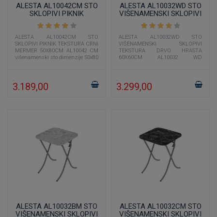
ALESTA AL10042CM STO
ALESTA AL10032WD STO
SKLOPIVI PIKNIK
VIŠENAMENSKI SKLOPIVI
TEKSTURA CRNI MERMER
TEKSTURA DRVO HRASTA
50X80CM
60X60CM
ALESTA AL10042CM STO
ALESTA AL10032WD STO
SKLOPIVI PIKNIK TEKSTURA CRNI
VIŠENAMENSKI SKLOPIVI
MERMER 50X80CM AL10042 CM
TEKSTURA DRVO HRASTA
višenamenski sto dimenzije 50x80
60X60CM AL10032 WD
cm čija je boja imitacija crnog
višenamenski sto dimenzije 60x60
mermera učiniće
cm čija je boja imitacija drveta
3.189,00
3.299,00
ALESTA AL10032BM STO
ALESTA AL10032CM STO
VIŠENAMENSKI SKLOPIVI
VIŠENAMENSKI SKLOPIVI