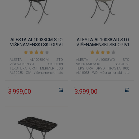
ALESTA AL10038CM STO
ALESTA AL10038WD STO
VIŠENAMENSKI SKLOPIVI
VIŠENAMENSKI SKLOPIVI
TEKSTURA CRNI MERMER
TEKSTURA DRVO HRASTA
80Q
80Q
ALESTA AL10038CM STO
ALESTA AL10038WD STO
VIŠENAMENSKI SKLOPIVI
VIŠENAMENSKI SKLOPIVI
TEKSTURA CRNI MERMER 80Q
TEKSTURA DRVO HRASTA 80Q
AL10038 CM višenamenski sto
AL10038 WD višenamenski sto
prečnika 80 cm čija je boja
prečnika 80 cm čija je boja
imitacija crnog mermera
imitacija drveta učiniće
3.999,00
3.999,00