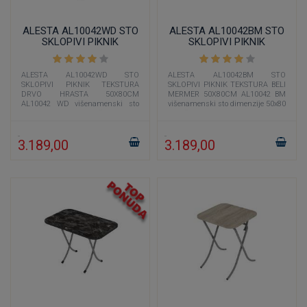
ALESTA AL10042WD STO
ALESTA AL10042BM STO
SKLOPIVI PIKNIK
SKLOPIVI PIKNIK
TEKSTURA DRVO HRASTA
TEKSTURA BELI MERMER
50X80CM
50X80CM
ALESTA AL10042WD STO
ALESTA AL10042BM STO
SKLOPIVI PIKNIK TEKSTURA
SKLOPIVI PIKNIK TEKSTURA BELI
DRVO HRASTA 50X80CM
MERMER 50X80CM AL10042 BM
AL10042 WD višenamenski sto
višenamenski sto dimenzije 50x80
dimenzije 50x80 cm čija je boja
cm čija je boja imitacija belog
imitacija drveta učiniće
mermera učiniće
3.189,00
3.189,00