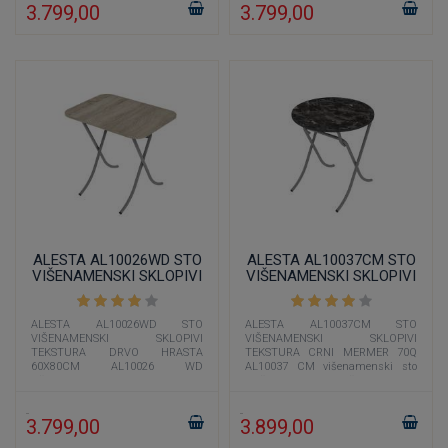
3.799,00
3.799,00
ALESTA AL10026WD STO
ALESTA AL10037CM STO
VIŠENAMENSKI SKLOPIVI
VIŠENAMENSKI SKLOPIVI
TEKSTURA DRVO HRASTA
TEKSTURA CRNI MERMER
60X80CM
70Q
ALESTA AL10026WD STO
ALESTA AL10037CM STO
VIŠENAMENSKI SKLOPIVI
VIŠENAMENSKI SKLOPIVI
TEKSTURA DRVO HRASTA
TEKSTURA CRNI MERMER 70Q
60X80CM AL10026 WD
AL10037 CM višenamenski sto
višenamenski sto dimenzije 60x80
prečnika 70 cm čija je boja
cm čija je boja imitacija drveta
imitacija crnog mermera
3.799,00
3.899,00