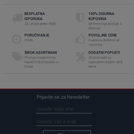
BESPLATNA
100% SIGURNA
ISPORUKA
KUPOVINA
Za iznose preko 4000
od firme koja posluje 3
decenije
PORUČIVANJE
POVOLJNE CENE
0-24h
Kupovina direktno od
uvoznika
ŠIROK ASORTIMAN
DODATNI POPUSTI
Pristup magacinima
Za proizvode sa
najvećih distributera u
isporukom dužom od 8
Evropi
dana
Prijavite se za Newsletter