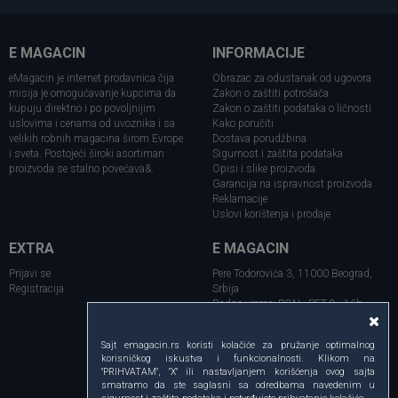
E MAGACIN
INFORMACIJE
eMagacin je internet prodavnica čija
Obrazac za odustanak od ugovora
misija je omogućavanje kupcima da
Zakon o zaštiti potrošača
kupuju direktno i po povoljnijim
Zakon o zaštiti podataka o ličnosti
uslovima i cenama od uvoznika i sa
Kako poručiti
velikih robnih magacina širom Evrope
Dostava porudžbina
i sveta. Postojeći široki asortiman
Sigurnost i zaštita podataka
proizvoda se stalno povećava&.
Opisi i slike proizvoda
Garancija na ispravnost proizvoda
Reklamacije
Uslovi korištenja i prodaje
EXTRA
E MAGACIN
Prijavi se
Pere Todorovića 3, 11000 Beograd,
Registracija
Srbija
Radno vreme: PON - PET 8 - 16h
Telefon:
+381 11 354 07 81
Sajt emagacin.rs koristi kolačiće za pružanje optimalnog
+381 69 212 8978
korisničkog iskustva i funkcionalnosti. Klikom na
email: online@emagacin.rs
"PRIHVATAM", "X" ili nastavljanjem korišćenja ovog sajta
smatramo da ste saglasni sa odredbama navedenim u