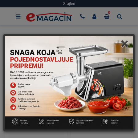
Stajleri
0
×
Početna
Zdravlje I Lepota
Stajleri
Stajleri
Filteri