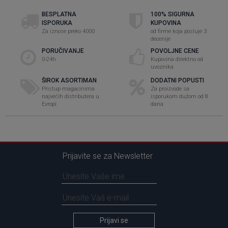
BESPLATNA
100% SIGURNA
ISPORUKA
KUPOVINA
Za iznose preko 4000
od firme koja posluje 3
decenije
PORUČIVANJE
POVOLJNE CENE
0-24h
Kupovina direktno od
uvoznika
ŠIROK ASORTIMAN
DODATNI POPUSTI
Pristup magacinima
Za proizvode sa
najvećih distributera u
isporukom dužom od 8
Evropi
dana
Prijavite se za Newsletter
Prijavi se