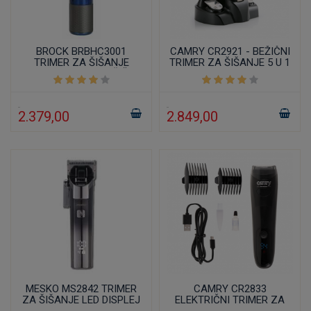
BROCK BRBHC3001
CAMRY CR2921 - BEŽIČNI
TRIMER ZA ŠIŠANJE
TRIMER ZA ŠIŠANJE 5 U 1
VODOOTPORAN BEŽIČNI
600MAH
2.379,00
2.849,00
MESKO MS2842 TRIMER
CAMRY CR2833
ZA ŠIŠANJE LED DISPLEJ
ELEKTRIČNI TRIMER ZA
USB
KOSU I BRADU