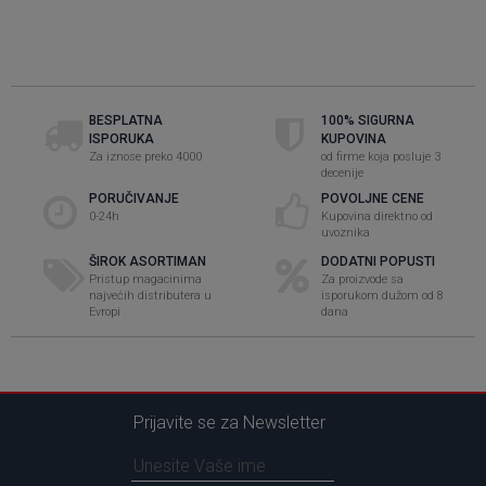
BESPLATNA
100% SIGURNA
ISPORUKA
KUPOVINA
Za iznose preko 4000
od firme koja posluje 3
decenije
PORUČIVANJE
POVOLJNE CENE
0-24h
Kupovina direktno od
uvoznika
ŠIROK ASORTIMAN
DODATNI POPUSTI
Pristup magacinima
Za proizvode sa
najvećih distributera u
isporukom dužom od 8
Evropi
dana
Prijavite se za Newsletter