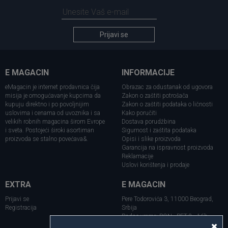
Prijavi se
E MAGACIN
INFORMACIJE
eMagacin je internet prodavnica čija
Obrazac za odustanak od ugovora
misija je omogućavanje kupcima da
Zakon o zaštiti potrošača
kupuju direktno i po povoljnijim
Zakon o zaštiti podataka o ličnosti
uslovima i cenama od uvoznika i sa
Kako poručiti
velikih robnih magacina širom Evrope
Dostava porudžbina
i sveta. Postojeći široki asortiman
Sigurnost i zaštita podataka
proizvoda se stalno povećava&.
Opisi i slike proizvoda
Garancija na ispravnost proizvoda
Reklamacije
Uslovi korištenja i prodaje
EXTRA
E MAGACIN
Prijavi se
Pere Todorovića 3, 11000 Beograd,
Registracija
Srbija
Radno vreme: PON - PET 8 - 16h
Telefon: