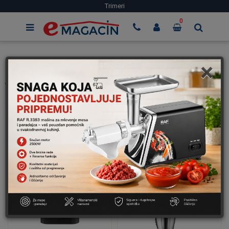
Trimeri
0
×
Početna
Zdravlje I Lepota
Trimeri
Trimeri
Filteri