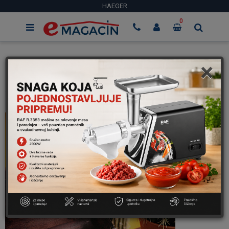
HAEGER
0
×
HAEGER