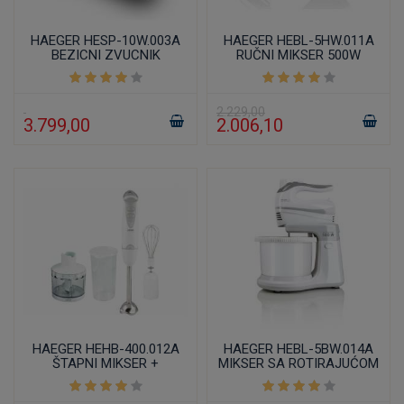
HAEGER HESP-10W.003A
HAEGER HEBL-5HW.011A
BEZICNI ZVUCNIK
RUČNI MIKSER 500W
BLUETOOTH A2DP, USB,
TWS FUNKCIJA 10W
2.229,00
3.799,00
2.006,10
HAEGER HEHB-400.012A
HAEGER HEBL-5BW.014A
ŠTAPNI MIKSER +
MIKSER SA ROTIRAJUĆOM
SECKALICA SET 400W
POSUDOM 500W