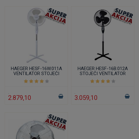
HAEGER HESF-16W.011A
HAEGER HESF-16B.012A
VENTILATOR STOJEĆI
STOJEĆI VENTILATOR
40CM/40W BELI
40CM 45W CRNI
2.879,10
3.059,10