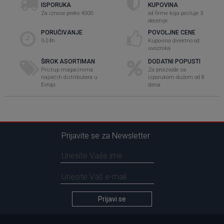
ISPORUKA
KUPOVINA
Za iznose preko 4000
od firme koja posluje 3
decenije
PORUČIVANJE
POVOLJNE CENE
0-24h
Kupovina direktno od
uvoznika
ŠIROK ASORTIMAN
DODATNI POPUSTI
Pristup magacinima
Za proizvode sa
najvećih distributera u
isporukom dužom od 8
Evropi
dana
Prijavite se za Newsletter
Prijavi se