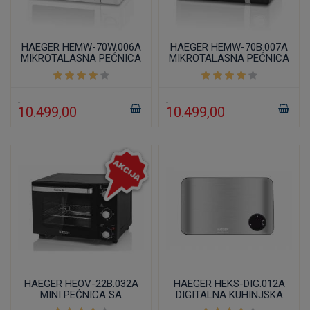
HAEGER HEMW-70W.006A
HAEGER HEMW-70B.007A
MIKROTALASNA PEĆNICA
MIKROTALASNA PEĆNICA
20L
20L CRNA
10.499,00
10.499,00
HAEGER HEOV-22B.032A
HAEGER HEKS-DIG.012A
MINI PEĆNICA SA
DIGITALNA KUHINJSKA
TAJMEROM 22L
VAGA INOX KUĆIŠTE