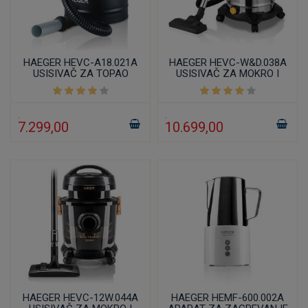
HAEGER HEVC-A18.021A
HAEGER HEVC-W&D.038A
USISIVAČ ZA TOPAO
USISIVAČ ZA MOKRO I
PEPEO 18L
SUVO USISAVANJE 1200W
20L
7.299,00
10.699,00
HAEGER HEVC-12W.044A
HAEGER HEMF-600.002A