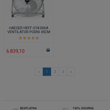
HAEGER HEFF-018.006A
VENTILATOR PODNI 45CM
90W
6.839,10
«
1
2
3
»
BESPLATNA
100% SIGURNA