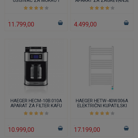
USISIVAČ ZA MOKRO I
APARAT ZA ZAGREVANJE
SUVO USISAVANJE I
I PRAVLJENJE MLEČNE
FUKCIJOM DUVANJA
PENE I KAPUĆINA 600W
1200W
11.799,00
4.499,00
HAEGER HECM-10B.010A
HAEGER HETW-40W.006A
APARAT ZA FILTER KAFU
ELEKTRIČNI KUPATILSKI
SA MLINOM ZA KAFU LCD
RADIJATOR 15 REBARA SA
DISPLEJ
LED DISPLEJOM
10.999,00
17.199,00