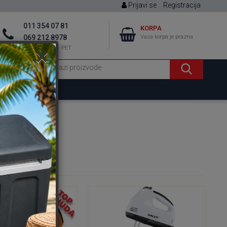
Prijavi se
Registracija
011 354 07 81
KORPA
069 212 8978
Vasa korpa je prazna
×
08 - 16h PON - PET
riteze