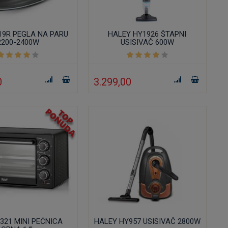
119R PEGLA NA PARU
HALEY HY1926 ŠTAPNI
2200-2400W
USISIVAČ 600W
0
3.299,00
5321 MINI PEĆNICA
HALEY HY957 USISIVAČ 2800W