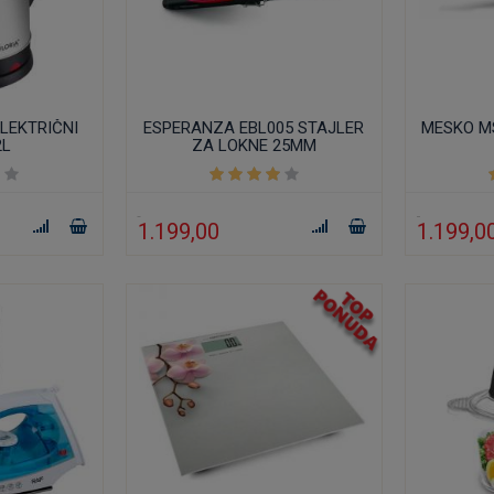
ELEKTRIČNI
ESPERANZA EBL005 STAJLER
MESKO MS
2L
ZA LOKNE 25MM
1.199,00
1.199,0