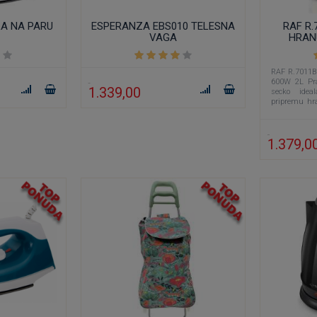
LA NA PARU
ESPERANZA EBS010 TELESNA
RAF R.
VAGA
HRAN
RAF R.7011
600W 2L Pra
1.339,00
secko idea
pripremu hr
2 litra i mot
1.379,0