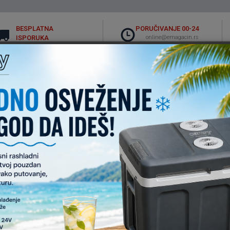
BESPLATNA
PORUČIVANJE 00-24
ISPORUKA
online@emagacin.rs
Za iznose preko 4000
Akcija
Top ponuda
Novo u ponudi
Super akcija
Akcija - f
 porudžbina
Kontakt