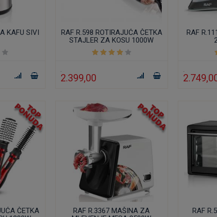
A KAFU SIVI
RAF R.598 ROTIRAJUĆA ČETKA
RAF R.1
STAJLER ZA KOSU 1000W
2.399,00
2.749,0
AJUĆA ČETKA
RAF R.3367 MAŠINA ZA
RAF R.