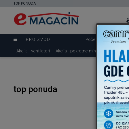
TOP PONUDA
PROIZVODI
Početna
Brendovi
Akcija - ventilatori
Akcija - pokretne mini klime
Dostava
top ponuda