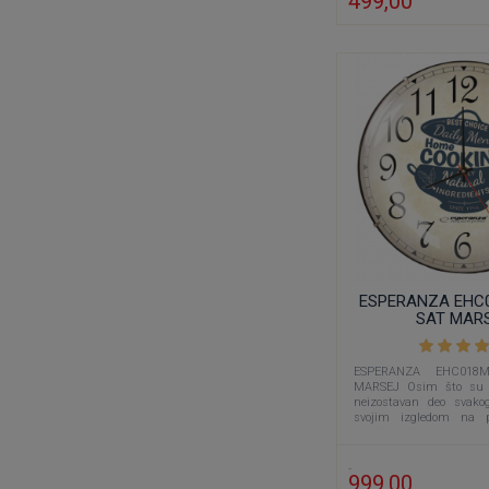
499,00
ESPERANZA EHC0
SAT MAR
ESPERANZA EHC018
MARSEJ Osim što su f
neizostavan deo svako
svojim izgledom na 
ulepšavaju enterijer.
999,00