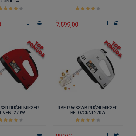
CRNA 14L
0
7.599,00
633R RUČNI MIKSER
RAF R.6633WB RUČNI MIKSER
RVENI 270W
BELO/CRNI 270W