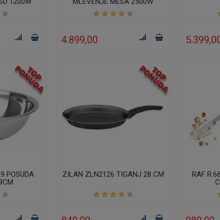
SU 1200W
MLEVENJE MESA 2500W
4.899,00
5.399,0
29 POSUDA
ZILAN ZLN2126 TIGANJ 28 CM
RAF R.6
 9CM
C