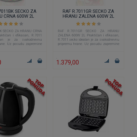
7011BK SECKO ZA
RAF R.7011GR SECKO ZA
U CRNA 600W 2L
HRANU ZALENA 600W 2L
BK SECKO ZA HRANU CRNA
RAF R.7011GR SECKO ZA HRANU
ktičan i efikasan, R.7011
ZALENA 600W 2L Praktičan i efikasan,
lan je za svakodnevnu
R.7011 secko idealan je za svakodnevnu
ane. Uz posudu zapremine
pripremu hrane. Uz posudu zapremine
or snage
2 litra i motor snage
0
1.379,00