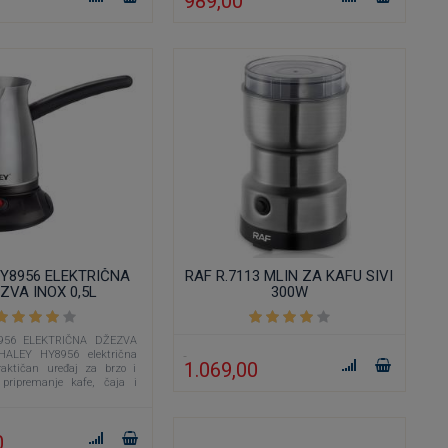
989,00
Y8956 ELEKTRIČNA
RAF R.7113 MLIN ZA KAFU SIVI
ZVA INOX 0,5L
300W
956 ELEKTRIČNA DŽEZVA
HALEY HY8956 električna
1.069,00
raktičan uređaj za brzo i
 pripremanje kafe, čaja i
 napitaka.
0