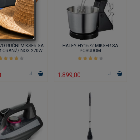
37O RUČNI MIKSER SA
HALEY HY1672 MIKSER SA
 ORANŽ/INOX 270W
POSUDOM
2L
0
1.899,00