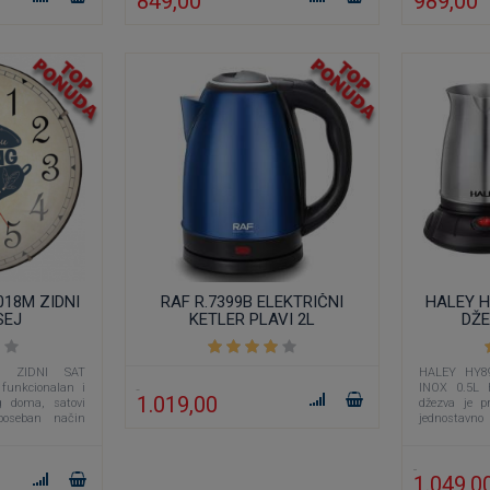
849,00
989,00
18M ZIDNI
RAF R.7399B ELEKTRIČNI
HALEY H
SEJ
KETLER PLAVI 2L
DŽE
M ZIDNI SAT
HALEY HY8
unkcionalan i
INOX 0.5L 
1.019,00
g doma, satovi
džezva je p
poseban način
jednostavno
drugih toplih
1.049,0