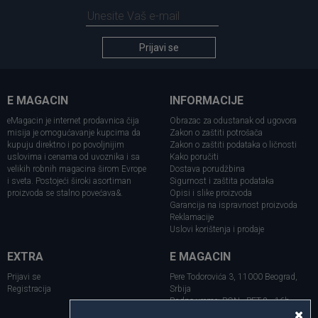
Prijavi se
E MAGACIN
INFORMACIJE
eMagacin je internet prodavnica čija
Obrazac za odustanak od ugovora
misija je omogućavanje kupcima da
Zakon o zaštiti potrošača
kupuju direktno i po povoljnijim
Zakon o zaštiti podataka o ličnosti
uslovima i cenama od uvoznika i sa
Kako poručiti
velikih robnih magacina širom Evrope
Dostava porudžbina
i sveta. Postojeći široki asortiman
Sigurnost i zaštita podataka
proizvoda se stalno povećava&.
Opisi i slike proizvoda
Garancija na ispravnost proizvoda
Reklamacije
Uslovi korištenja i prodaje
EXTRA
E MAGACIN
Prijavi se
Pere Todorovića 3, 11000 Beograd,
Registracija
Srbija
Radno vreme: PON - PET 8 - 16h
Telefon: