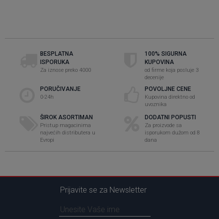
BESPLATNA
100% SIGURNA
ISPORUKA
KUPOVINA
Za iznose preko 4000
od firme koja posluje 3
decenije
PORUČIVANJE
POVOLJNE CENE
0-24h
Kupovina direktno od
uvoznika
ŠIROK ASORTIMAN
DODATNI POPUSTI
Pristup magacinima
Za proizvode sa
najvećih distributera u
isporukom dužom od 8
Evropi
dana
Prijavite se za Newsletter