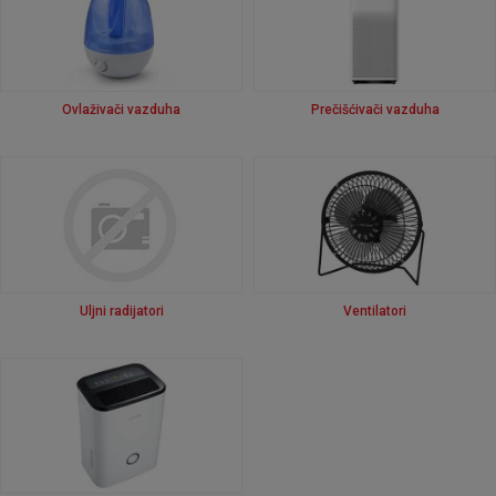
Ovlaživači vazduha
Prečišćivači vazduha
Uljni radijatori
Ventilatori