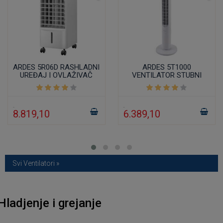
ARDES 5R06D RASHLADNI
ARDES 5T1000
UREĐAJ I OVLAŽIVAČ
VENTILATOR STUBNI
VAZDUHA
DIGITALNI SA
DALJINSKIM 100CM
8.819,10
6.389,10
Svi Ventilatori »
Hladjenje i grejanje