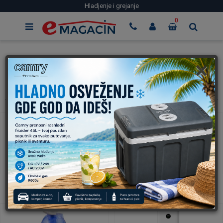
Hladjenje i grejanje
0
×
Hladjenje i grejanje
Grejalica
Grejni podmetač