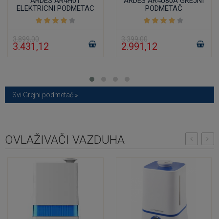
ARDES AR4H01
ARDES AR4U80A GREJNI
ELEKTRICNI PODMETAC
PODMETAČ
3.899,00
3.399,00
3.431,12
2.991,12
Svi Grejni podmetač »
OVLAŽIVAČI VAZDUHA