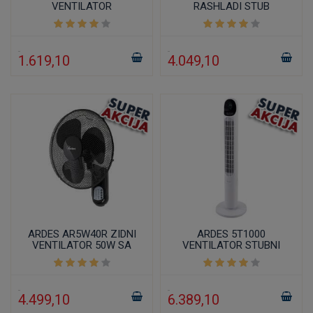
VENTILATOR
RASHLADI STUB
1.619,10
4.049,10
ARDES AR5W40R ZIDNI
ARDES 5T1000
VENTILATOR 50W SA
VENTILATOR STUBNI
DALJINSKIM
DIGITALNI SA DALJINSKIM
UPRAVLJAČEM I
100CM
TAJMEROM CRNI
4.499,10
6.389,10