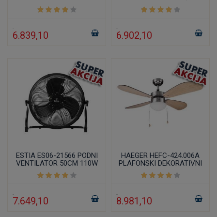
90W
DALJINSKIM
UPRAVLJAČEM 40CM
6.839,10
6.902,10
ESTIA ES06-21566 PODNI
HAEGER HEFC-424.006A
VENTILATOR 50CM 110W
PLAFONSKI DEKORATIVNI
VENTILATOR 106CM 50W
7.649,10
8.981,10