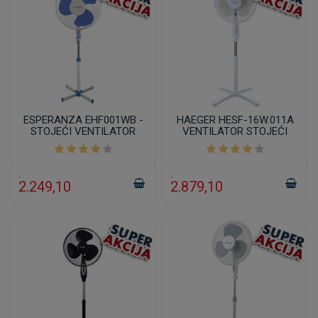
ESPERANZA EHF001WB -
HAEGER HESF-16W.011A
STOJEĆI VENTILATOR
VENTILATOR STOJEĆI
40CM/40W BELI
2.249,10
2.879,10