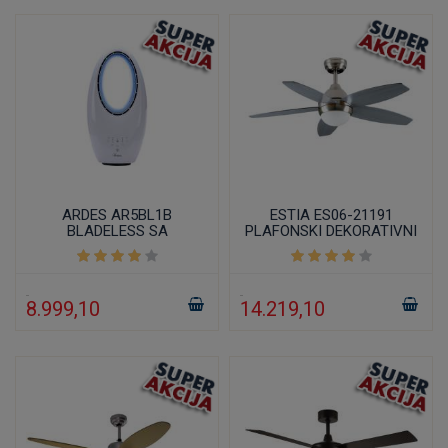
ARDES AR5BL1B
ESTIA ES06-21191
BLADELESS SA
PLAFONSKI DEKORATIVNI
DALJINSKIM
VENTILATOR 111CM 70W
UPRAVLJAČEM
8.999,10
14.219,10