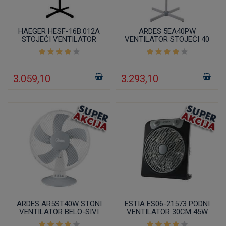
HAEGER HESF-16B.012A
ARDES 5EA40PW
STOJEĆI VENTILATOR
VENTILATOR STOJEĆI 40
40CM 45W CRNI
CM
3.059,10
3.293,10
ARDES AR5ST40W STONI
ESTIA ES06-21573 PODNI
VENTILATOR BELO-SIVI
VENTILATOR 30CM 45W
TAJMER