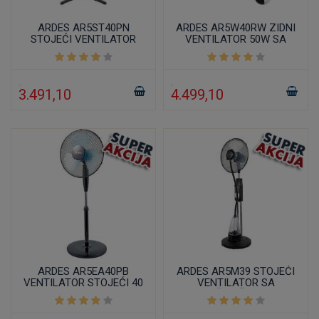
ARDES AR5ST40PN
ARDES AR5W40RW ZIDNI
STOJEĆI VENTILATOR
VENTILATOR 50W SA
CRNO PLAVI 50W
DALJINSKIM
UPRAVLJAČEM I
TAJMEROM BELI
3.491,10
4.499,10
ARDES AR5EA40PB
ARDES AR5M39 STOJEĆI
VENTILATOR STOJEĆI 40
VENTILATOR SA
CM
RASPRŠIVAČEM VODE