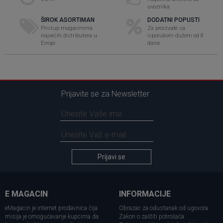
uvoznika
ŠIROK ASORTIMAN
DODATNI POPUSTI
Pristup magacinima
Za proizvode sa
najvećih distributera u
isporukom dužom od 8
Evropi
dana
Prijavite se za Newsletter
Prijavi se
E MAGACIN
INFORMACIJE
eMagacin je internet prodavnica čija
Obrazac za odustanak od ugovora
misija je omogućavanje kupcima da
Zakon o zaštiti potrošača