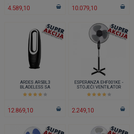
4.589,10
10.079,10
ARDES AR5BL3
ESPERANZA EHF001KE -
BLADELESS SA
STOJEĆI VENTILATOR
DALJINSKIM
UPRAVLJAČEM I
TAJMEROM CRNI
12.869,10
2.249,10