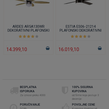
ARDES AR5A130WR
ESTIA ES06-21214
DEKORATIVNI PLAFONSKI
PLAFONSKI DEKORATIVNI
VENTILATOR
VENTILATOR 132CM 70W
14.399,10
16.019,10
BESPLATNA
100% SIGURNA
ISPORUKA
KUPOVINA
Za iznose preko 4000
od firme koja posluje 3
decenije
PORUČIVANJE
POVOLJNE CENE
0-24h
Kupovina direktno od