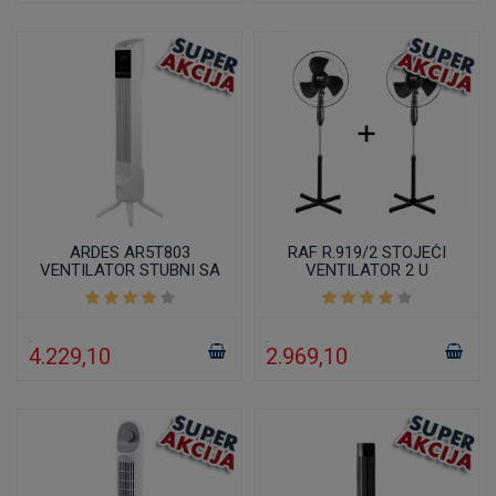
ARDES AR5T803
RAF R.919/2 STOJEĆI
VENTILATOR STUBNI SA
VENTILATOR 2 U
LCD DISPLEJOM 81CM
PAKOVANJU
BELI
4.229,10
2.969,10