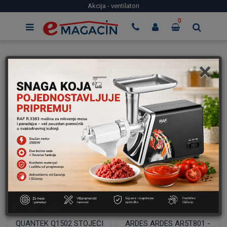
Akcija - ventilatori
0
×
Akcija - ventilatori
QUANTEK Q1502 STOJEĆI
ARDES ARDES AR5T801 -