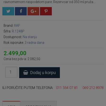
ravnomernom raspodelom pare. Rezervoar od 350 ml pruža...
Brand:
RAF
Šifra:
R.1248P
Dostupnost:
Na stanju
Rok isporuke:
3 radna dana
2.499,00
Cena bez pdv-a:
2.082,50
Dodaj u korpu
ILI PORUČITE PUTEM TELEFONA:
011 354 07 81
069 212 8978