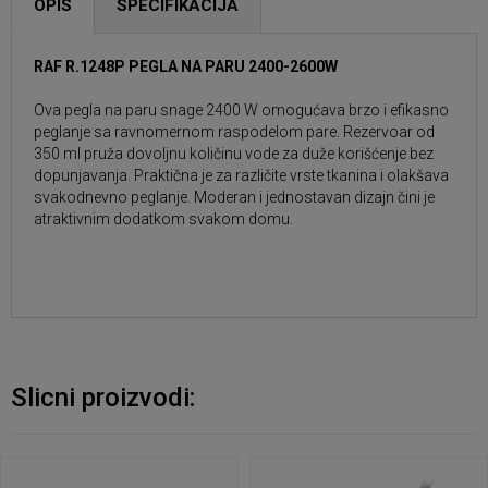
OPIS
SPECIFIKACIJA
RAF R.1248P PEGLA NA PARU 2400-2600W
Ova pegla na paru snage 2400 W omogućava brzo i efikasno
peglanje sa ravnomernom raspodelom pare. Rezervoar od
350 ml pruža dovoljnu količinu vode za duže korišćenje bez
dopunjavanja. Praktična je za različite vrste tkanina i olakšava
svakodnevno peglanje. Moderan i jednostavan dizajn čini je
atraktivnim dodatkom svakom domu.
Slicni proizvodi: