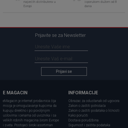
najvećih distributera u
isporukom dužom od 8
Evropi
dana
Prijavite se za Newsletter
Prijavi se
E MAGACIN
INFORMACIJE
eMagacin je internet prodavnica čija
Obrazac za odustanak od ugovora
misija je omogućavanje kupcima da
Zakon o zaštiti potrošača
kupuju direktno i po povoljnijim
Zakon o zaštiti podataka o ličnosti
uslovima i cenama od uvoznika i sa
Kako poručiti
velikih robnih magacina širom Evrope
Dostava porudžbina
i sveta. Postojeći široki asortiman
Sigurnost i zaštita podataka