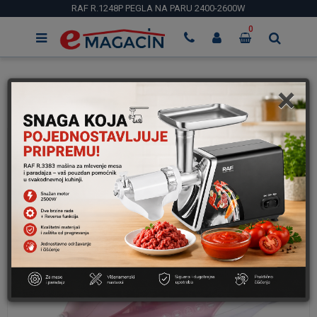
RAF R.1248P PEGLA NA PARU 2400-2600W
0
×
Početna
Kucni Aparati
Pegle
RAF R.1248P PEGLA NA PARU 2400-2600W