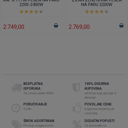
RAF R.1119R PEGLA NA PARU
ZILAN ZLN2189GR PEGLA
2200-2400W
NA PARU 2200W
2.749,00
2.769,00
BESPLATNA
100% SIGURNA
ISPORUKA
KUPOVINA
Za iznose preko 4000
od firme koja posluje 3
decenije
PORUČIVANJE
POVOLJNE CENE
0-24h
Kupovina direktno od
uvoznika
ŠIROK ASORTIMAN
DODATNI POPUSTI
Pristup magacinima
Za proizvode sa